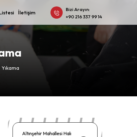
Bizi Arayın:
Listesi
İletişim
+90 216 337 99 14
kama
ı Yıkama
Altınşehir Mahallesi Halı