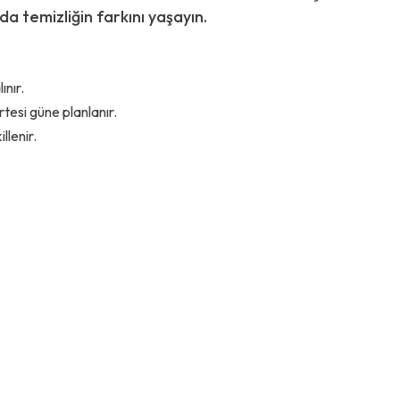
a temizliğin farkını yaşayın.
ınır.
rtesi güne planlanır.
llenir.